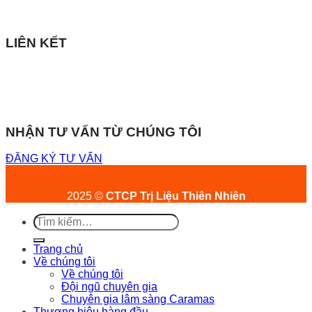
LIÊN KẾT
NHẬN TƯ VẤN TỪ CHÚNG TÔI
ĐĂNG KÝ TƯ VẤN
2025 ©
CTCP Trị Liệu Thiên Nhiên
Tìm
kiếm:
Trang chủ
Về chúng tôi
Về chúng tôi
Đội ngũ chuyên gia
Chuyên gia lâm sàng Caramas
Thương hiệu hàng đầu