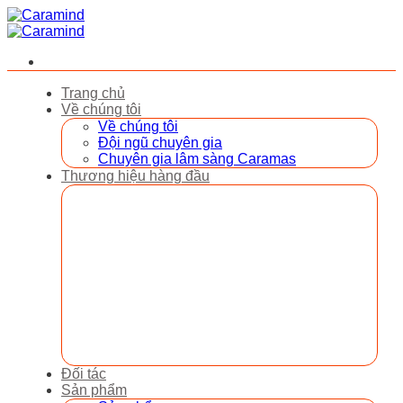
Bỏ
qua
nội
dung
Trang chủ
Về chúng tôi
Về chúng tôi
Đội ngũ chuyên gia
Chuyên gia lâm sàng Caramas
Thương hiệu hàng đầu
Đối tác
Sản phẩm