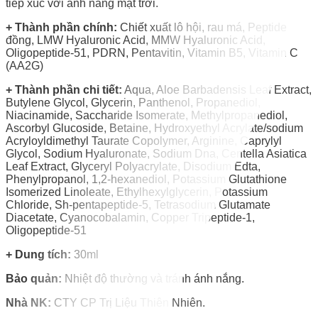
tiếp xúc với ánh nắng mặt trời.
+ Thành phần chính:
Chiết xuất lô hội, rau má, Peptide
đồng, LΜW Hyaluronic Acid, MMW Hyaluronic Acid,
Oligopeptide-51, PDRN, Pentavitin, Vitamin B5, Vitamin C
(AA2G)
+ Thành phần chi tiết:
Aqua, Aloe Barbadensis Leaf Extract,
Butylene Glycol, Glycerin, Panthenol, Propanediol,
Niacinamide, Saccharide Isomerate, Methylpropanediol,
Ascorbyl Glucoside, Betaine, Hydroxyethyl Acrylate/sodium
Acryloyldimethyl Taurate Copolymer, Arginine, Caprylyl
Glycol, Sodium Hyaluronate, Sodium Dna, Centella Asiatica
Leaf Extract, Glyceryl Polyacrylate, Disodium Edta,
Phenylpropanol, 1,2-hexanediol, Potassium Glutathione
Isomerized Linoleate, Ethylhexylglycerin, Potassium
Chloride, Sh-pentapeptide-5, Tetrasodium Glutamate
Diacetate, Cyanocobalamin, Copper Tripeptide-1,
Oligopeptide-51
+ Dung tích:
30ml
Bảo quản:
Nhiệt độ thường và tránh ánh nắng.
Nhà NK:
CTY CP Trị Liệu Thiên Nhiên.