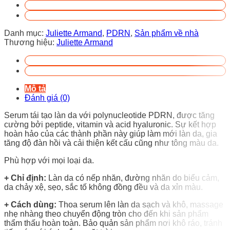
Danh mục:
Juliette Armand
,
PDRN
,
Sản phẩm về nhà
Thương hiệu:
Juliette Armand
Mô tả
Đánh giá (0)
Serum tái tạo làn da với polynucleotide PDRN, được tăng
cường bởi peptide, vitamin và acid hyaluronic. Sự kết hợp
hoàn hảo của các thành phần này giúp làm mới làn da, gia
tăng độ đàn hồi và cải thiện kết cấu cũng như tông màu da.
Phù hợp với mọi loại da.
+ Chỉ định:
Làn da có nếp nhăn, đường nhăn do biểu cảm,
da chảy xệ, sẹo, sắc tố không đồng đều và da xỉn màu.
+ Cách dùng:
Thoa serum lên làn da sạch và khô, massage
nhẹ nhàng theo chuyển động tròn cho đến khi sản phẩm
thẩm thấu hoàn toàn. Bảo quản sản phẩm nơi khô ráo, tránh