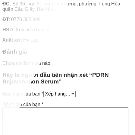
ĐC:
Số 36, ngõ 91 Trần Duy Hưng, phường Trung Hòa,
quận Cầu Giấy, Hà Nội.
ĐT:
0778 305 999
HSD:
Xem trên bao bì.
Xuất xứ:
Hy Lạp
Đánh giá
Chưa có đánh giá nào.
Hãy là người đầu tiên nhận xét “PDRN
Rejuvenation Serum”
Đánh giá của bạn
*
Đánh giá của bạn
*