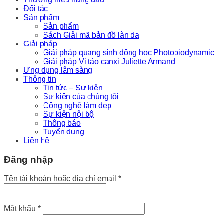
Đối tác
Sản phẩm
Sản phẩm
Sách Giải mã bản đồ làn da
Giải pháp
Giải pháp quang sinh động học Photobiodynamic
Giải pháp Vi tảo canxi Juliette Armand
Ứng dụng lâm sàng
Thông tin
Tin tức – Sự kiện
Sự kiện của chúng tôi
Công nghệ làm đẹp
Sự kiện nội bộ
Thông báo
Tuyển dụng
Liên hệ
Đăng nhập
Bắt
Tên tài khoản hoặc địa chỉ email
*
buộc
Bắt
Mật khẩu
*
buộc