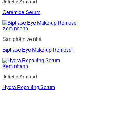
Juliette Armand
Ceramide Serum
Xem nhanh
Sản phẩm về nhà
Biphase Eye Make-up Remover
Xem nhanh
Juliette Armand
Hydra Repairing Serum
CARAMIND
derma masters - 
CARAMIND
derma masters - growth partner