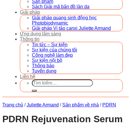
Sản phẩm
Sách Giải mã bản đồ làn da
Giải pháp
Giải pháp quang sinh động học
Photobiodynamic
Giải pháp Vi tảo canxi Juliette Armand
Ứng dụng lâm sàng
Thông tin
Tin tức – Sự kiện
Sự kiện của chúng tôi
Công nghệ làm đẹp
Sự kiện nội bộ
Thông báo
Tuyển dụng
Liên hệ
Tìm
kiếm:
Trang chủ
/
Juliette Armand
/
Sản phẩm về nhà
/
PDRN
PDRN Rejuvenation Serum