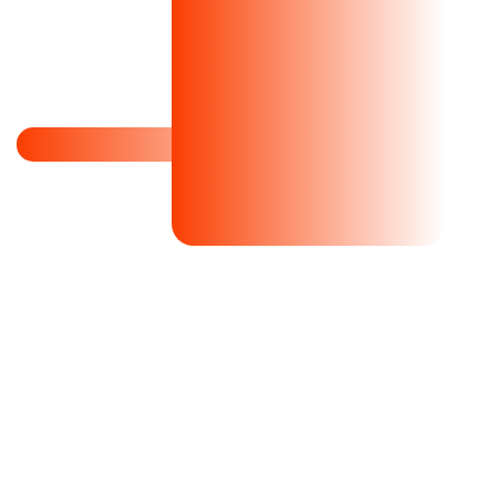
– CARAMIND TỰ HÀO GIỚI THIỆU –
Giải pháp 4in1 tái cấu trúc nền da bằng công nghệ
Quang sinh động học Skymedic
.
Không chỉ là một thiết bị hay một phương pháp đơn lẻ, đây
là một
giải pháp toàn diện
do Caramind thiết kế,
để tái
cấu trúc nền da từ gốc, mang lại hiệu quả điều trị vượt
ngưỡng cho cả 4 vấn đề da nan giải nhất: mụn, nám, nhạy