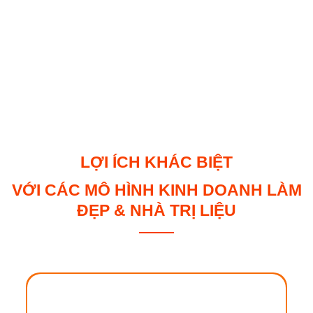
cảm và lão hóa.
CARAMIND
derma masters – growth
partners
LỢI ÍCH KHÁC BIỆT
VỚI CÁC MÔ HÌNH KINH DOANH LÀM
ĐẸP & NHÀ TRỊ LIỆU