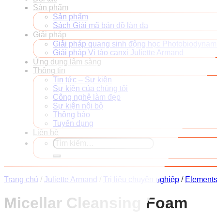
Sản phẩm
Sản phẩm
Sách Giải mã bản đồ làn da
Giải pháp
Giải pháp quang sinh động học Photobiodynam
Giải pháp Vi tảo canxi Juliette Armand
Ứng dụng lâm sàng
Thông tin
Tin tức – Sự kiện
Sự kiện của chúng tôi
Công nghệ làm đẹp
Sự kiện nội bộ
Thông báo
Tuyển dụng
Liên hệ
Tìm
kiếm:
Trang chủ
/
Juliette Armand
/
Trị liệu chuyên nghiệp
/
Element
Micellar Cleansing Foam