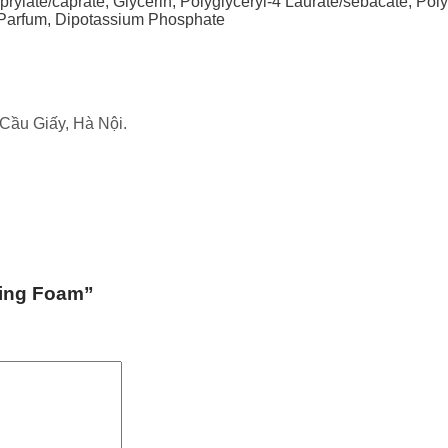
rylate/caprate, Glycerin, Polyglyceryl-4 Laurate/sebacate, Poly
 Parfum, Dipotassium Phosphate
Cầu Giấy, Hà Nội.
sing Foam”