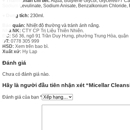
+ Thành phần chi tiết:
Aqua, Butylene Glycol, Glycereth-7 Cap
Sodium Levulinate, Sodium Anisate, Benzalkonium Chloride,
+ Dung tích:
230ml.
Bảo quản:
Nhiệt độ thường và tránh ánh nắng.
Nhà NK:
CTY CP Trị Liệu Thiên Nhiên.
ĐC:
Số 36, ngõ 91 Trần Duy Hưng, phường Trung Hòa, quận 
ĐT:
0778 305 999
HSD:
Xem trên bao bì.
Xuất xứ:
Hy Lạp
Đánh giá
Chưa có đánh giá nào.
Hãy là người đầu tiên nhận xét “Micellar Clean
Đánh giá của bạn
*