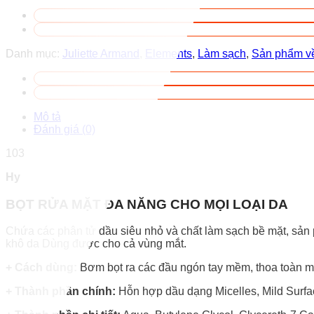
Danh mục:
Juliette Armand
,
Elements
,
Làm sạch
,
Sản phẩm v
Mô tả
Đánh giá (0)
103
Hy
BỌT RỬA MẶT ĐA NĂNG CHO MỌI LOẠI DA
Chứa các phân tử dầu siêu nhỏ và chất làm sạch bề mặt, sản p
khô da Dùng được cho cả vùng mắt.
+ Cách dùng:
Bơm bọt ra các đầu ngón tay mềm, thoa toàn m
+ Thành phần chính:
Hỗn hợp dầu dạng Micelles, Mild Surfac