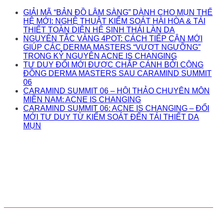
GIẢI MÃ “BẢN ĐỒ LÂM SÀNG” DÀNH CHO MỤN THẾ
HỆ MỚI: NGHỆ THUẬT KIỂM SOÁT HÀI HÒA & TÁI
THIẾT TOÀN DIỆN HỆ SINH THÁI LÀN DA
NGUYÊN TẮC VÀNG 4POT: CÁCH TIẾP CẬN MỚI
GIÚP CÁC DERMA MASTERS “VƯỢT NGƯỠNG”
TRONG KỶ NGUYÊN ACNE IS CHANGING
TƯ DUY ĐỔI MỚI ĐƯỢC CHẮP CÁNH BỞI CỘNG
ĐỒNG DERMA MASTERS SAU CARAMIND SUMMIT
06
CARAMIND SUMMIT 06 – HỘI THẢO CHUYÊN MÔN
MIỀN NAM: ACNE IS CHANGING
CARAMIND SUMMIT 06: ACNE IS CHANGING – ĐỔI
MỚI TƯ DUY TỪ KIỂM SOÁT ĐẾN TÁI THIẾT DA
MỤN
ND
derma masters - growth p
derma masters - growth partners