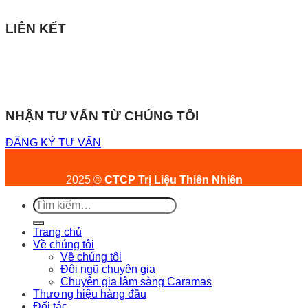
LIÊN KẾT
NHẬN TƯ VẤN TỪ CHÚNG TÔI
ĐĂNG KÝ TƯ VẤN
2025 ©
CTCP Trị Liệu Thiên Nhiên
Tìm
kiếm:
Trang chủ
Về chúng tôi
Về chúng tôi
Đội ngũ chuyên gia
Chuyên gia lâm sàng Caramas
Thương hiệu hàng đầu
Đối tác