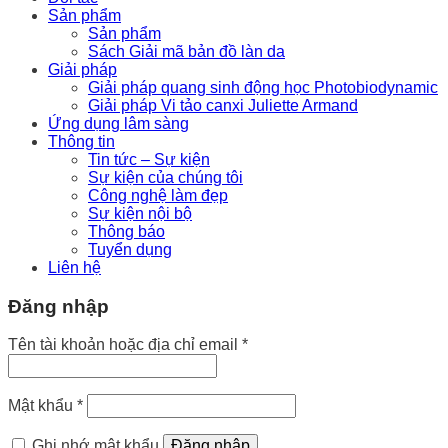
Sản phẩm
Sản phẩm
Sách Giải mã bản đồ làn da
Giải pháp
Giải pháp quang sinh động học Photobiodynamic
Giải pháp Vi tảo canxi Juliette Armand
Ứng dụng lâm sàng
Thông tin
Tin tức – Sự kiện
Sự kiện của chúng tôi
Công nghệ làm đẹp
Sự kiện nội bộ
Thông báo
Tuyển dụng
Liên hệ
Đăng nhập
Bắt
Tên tài khoản hoặc địa chỉ email
*
buộc
Bắt
Mật khẩu
*
buộc
Ghi nhớ mật khẩu
Đăng nhập