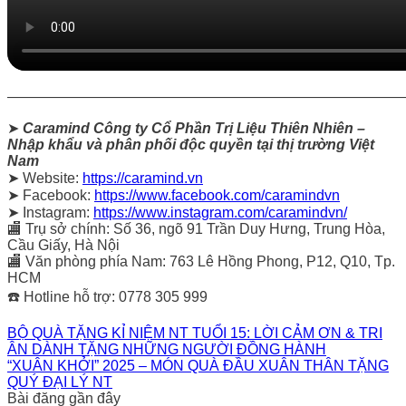
———————————————————————————
➤
Caramind Công ty Cổ Phần Trị Liệu Thiên Nhiên –
Nhập khẩu và phân phối độc quyền tại thị trường Việt
Nam
➤ Website:
https://caramind.vn
➤ Facebook:
https://www.facebook.com/caramindvn
➤ Instagram:
https://www.instagram.com/caramindvn/
🏬 Trụ sở chính: Số 36, ngõ 91 Trần Duy Hưng, Trung Hòa,
Cầu Giấy, Hà Nội
🏬 Văn phòng phía Nam: 763 Lê Hồng Phong, P12, Q10, Tp.
HCM
☎️ Hotline hỗ trợ: 0778 305 999
BỘ QUÀ TẶNG KỈ NIỆM NT TUỔI 15: LỜI CẢM ƠN & TRI
ÂN DÀNH TẶNG NHỮNG NGƯỜI ĐỒNG HÀNH
“XUÂN KHỞI” 2025 – MÓN QUÀ ĐẦU XUÂN THÂN TẶNG
QUÝ ĐẠI LÝ NT
Bài đăng gần đây