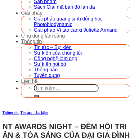
Sản phẩm
Sách Giải mã bản đồ làn da
Giải pháp
Giải pháp quang sinh động học
Photobiodynamic
Giải pháp Vi tảo canxi Juliette Armand
Ứng dụng lâm sàng
Thông tin
Tin tức – Sự kiện
Sự kiện của chúng tôi
Công nghệ làm đẹp
Sự kiện nội bộ
Thông báo
Tuyển dụng
Liên hệ
Tìm
kiếm:
Thông tin
,
Tin tức - Sự kiện
NT AWARDS NIGHT – ĐÊM HỘI TRI
ÂN & TỎA SÁNG CỦA ĐẠI GIA ĐÌNH