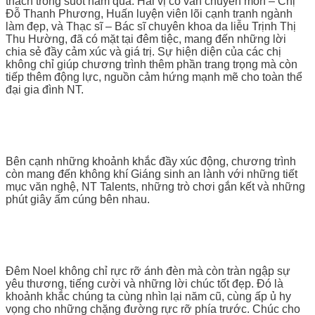
thách trong suốt năm qua. Hai vị cố vấn chuyên môn – Chị
Đỗ Thanh Phương, Huấn luyện viên lõi cạnh tranh ngành
làm đẹp, và Thạc sĩ – Bác sĩ chuyên khoa da liễu Trịnh Thị
Thu Hường, đã có mặt tại đêm tiệc, mang đến những lời
chia sẻ đầy cảm xúc và giá trị. Sự hiện diện của các chị
không chỉ giúp chương trình thêm phần trang trọng mà còn
tiếp thêm động lực, nguồn cảm hứng mạnh mẽ cho toàn thể
đại gia đình NT.
Bên cạnh những khoảnh khắc đầy xúc động, chương trình
còn mang đến không khí Giáng sinh an lành với những tiết
mục văn nghệ, NT Talents, những trò chơi gắn kết và những
phút giây ấm cúng bên nhau.
Đêm Noel không chỉ rực rỡ ánh đèn mà còn tràn ngập sự
yêu thương, tiếng cười và những lời chúc tốt đẹp. Đó là
khoảnh khắc chúng ta cùng nhìn lại năm cũ, cùng ấp ủ hy
vọng cho những chặng đường rực rỡ phía trước. Chúc cho