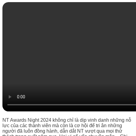
NT Awards Night 2024 không chỉ là dịp vinh danh những nỗ
lực của các thành viên mà còn là cơ hội để tri ân những
người đã luôn đồng hành, dẫn dắt NT vượt qua mọi thử