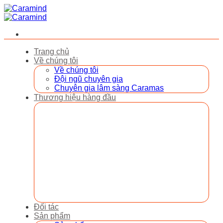
Bỏ
qua
nội
dung
Trang chủ
Về chúng tôi
Về chúng tôi
Đội ngũ chuyên gia
Chuyên gia lâm sàng Caramas
Thương hiệu hàng đầu
Đối tác
Sản phẩm