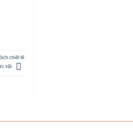
ịch chiết tế
ực vật
CARAMIND
derma master