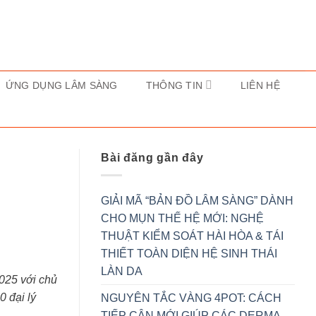
ỨNG DỤNG LÂM SÀNG
THÔNG TIN
LIÊN HỆ
Bài đăng gần đây
GIẢI MÃ “BẢN ĐỒ LÂM SÀNG” DÀNH
CHO MỤN THẾ HỆ MỚI: NGHỆ
THUẬT KIỂM SOÁT HÀI HÒA & TÁI
THIẾT TOÀN DIỆN HỆ SINH THÁI
LÀN DA
025 với chủ
 đại lý
NGUYÊN TẮC VÀNG 4POT: CÁCH
TIẾP CẬN MỚI GIÚP CÁC DERMA