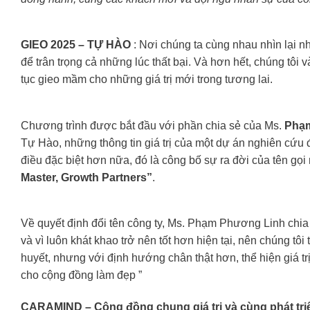
GIEO 2025 – TỰ HÀO
: Nơi chúng ta cùng nhau nhìn lại n
để trân trọng cả những lúc thất bại. Và hơn hết, chúng tôi
tục gieo mầm cho những giá trị mới trong tương lai.
Chương trình được bắt đầu với phần chia sẻ của Ms.
Phạm
Tự Hào, những thông tin giá trị của một dự án nghiên cứu
điều đặc biệt hơn nữa, đó là công bố sự ra đời của tên gọ
Master, Growth Partners”
.
Về quyết định đổi tên công ty, Ms. Phạm Phương Linh chia
và vì luôn khát khao trở nên tốt hơn hiện tại, nên chúng tôi
huyết, nhưng với định hướng chân thật hơn, thể hiện giá trị 
cho cộng đồng làm đẹp ”
CARAMIND
–
Cộng đồng chung giá trị và cùng phát tri