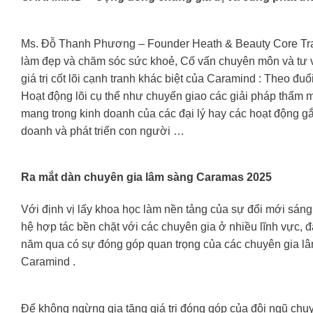
Ms. Đỗ Thanh Phương – Founder Heath & Beauty Core Tran
làm đẹp và chăm sóc sức khoẻ, Cố vấn chuyên môn và tư v
giá trị cốt lõi cạnh tranh khác biệt của Caramind : Theo đu
Hoạt động lõi cụ thể như chuyển giao các giải pháp thẩm mỹ
mang trong kinh doanh của các đại lý hay các hoạt động g
doanh và phát triển con người …
Ra mắt dàn chuyên gia lâm sàng Caramas 2025
Với định vị lấy khoa học làm nền tảng của sự đổi mới sáng
hệ hợp tác bền chặt với các chuyên gia ở nhiều lĩnh vực,
năm qua có sự đóng góp quan trọng của các chuyên gia lâ
Caramind .
Để không ngừng gia tăng giá trị đóng góp của đội ngũ ch