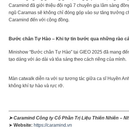
Caramind đã giới thiệu đội ngũ 7 chuyên gia lâm sàng đồn
ngũ Caramas sẽ không chỉ đóng góp vào sự tăng trưởng c
Caramind đến với cộng đồng.
Bước chân Tự Hào
– Khi tự tin bước qua những rào cả
Minishow “Bước chân Tự Hào” tại GIEO 2025 đã mang đến mộ
tạo dáng với áo dài và tỏa sáng theo cách riêng của mình.
Màn catwalk diễn ra với sự tương tác giữa ca sĩ Huyền An
không khí tự hào và rực rỡ.
——————————————————————————
➤ Caramind Công ty Cổ Phần Trị Liệu Thiên Nhiên – Nh
➤
Website:
https://caramind.vn