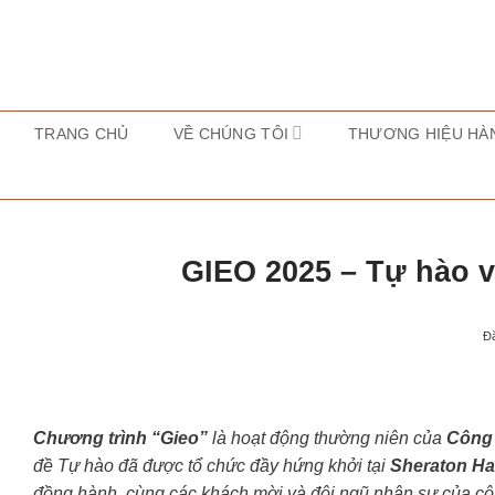
Bỏ
qua
nội
dung
TRANG CHỦ
VỀ CHÚNG TÔI
THƯƠNG HIỆU HÀ
GIEO 2025 – Tự hào v
Đ
Chương trình “Gieo”
là hoạt động thường niên của
Công 
đề Tự hào đã được tổ chức đầy hứng khởi tại
Sheraton Ha
đồng hành, cùng các khách mời và đội ngũ nhân sự của côn