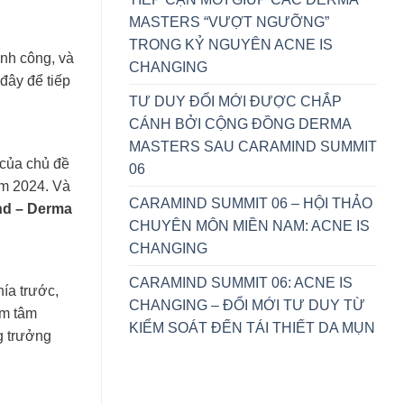
MASTERS “VƯỢT NGƯỠNG”
TRONG KỶ NGUYÊN ACNE IS
ành công, và
CHANGING
đây để tiếp
TƯ DUY ĐỔI MỚI ĐƯỢC CHẮP
CÁNH BỞI CỘNG ĐỒNG DERMA
MASTERS SAU CARAMIND SUMMIT
 của chủ đề
06
ăm 2024. Và
CARAMIND SUMMIT 06 – HỘI THẢO
nd – Derma
CHUYÊN MÔN MIỀN NAM: ACNE IS
CHANGING
CARAMIND SUMMIT 06: ACNE IS
ía trước,
CHANGING – ĐỔI MỚI TƯ DUY TỪ
ăm tâm
KIỂM SOÁT ĐẾN TÁI THIẾT DA MỤN
ng trưởng