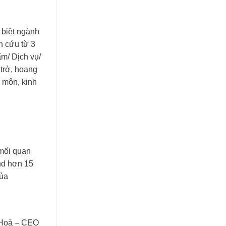
 biệt ngành
n cứu từ 3
ẩm/ Dịch vụ/
 trở, hoang
 môn, kinh
 mối quan
nd hơn 15
của
ị Hoà – CEO