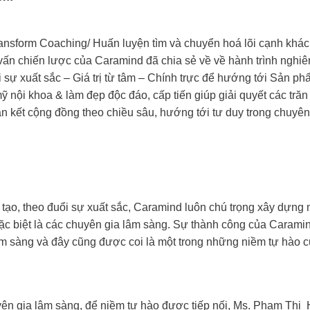
sform Coaching/ Huấn luyện tìm và chuyển hoá lõi cạnh khác
ấn chiến lược của Caramind đã chia sẻ về về hành trình nghiê
ổi sự xuất sắc – Giá trị từ tâm – Chính trực để hướng tới Sản ph
 nội khoa & làm đẹp độc đáo, cấp tiến giúp giải quyết các trăn
ắn kết cộng đồng theo chiều sâu, hướng tới tư duy trong chuyên
 tạo, theo đuổi sự xuất sắc, Caramind luôn chú trọng xây dựng
 đặc biệt là các chuyên gia lâm sàng. Sự thành công của Carami
m sàng và đây cũng được coi là một trong những niềm tự hào 
uyên gia lâm sàng, để niềm tự hào được tiếp nối, Ms. Phạm Th