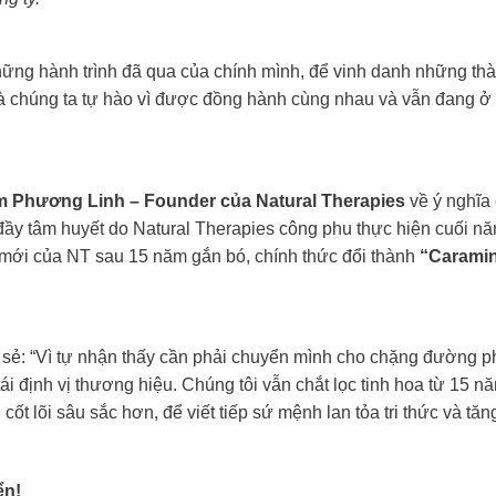
hững hành trình đã qua của chính mình, để vinh danh những th
 và chúng ta tự hào vì được đồng hành cùng nhau và vẫn đang ở 
 Phương Linh –
Founder
của Natural Therapies
về ý nghĩa
 đầy tâm huyết do Natural Therapies công phu thực hiện cuối n
i mới của NT sau 15 năm gắn bó, chính thức đổi thành
“Carami
 sẻ: “Vì tự nhận thấy cần phải chuyển mình cho chặng đường ph
 tái định vị thương hiệu. Chúng tôi vẫn chắt lọc tinh hoa từ 15 n
cốt lõi sâu sắc hơn, để viết tiếp sứ mệnh lan tỏa tri thức và tă
ển!