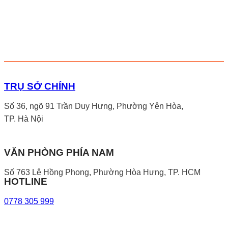
RAMIND
derma masters - gro
AMIND
derma masters - growth partners
TRỤ SỞ CHÍNH
Số 36, ngõ 91 Trần Duy Hưng, Phường Yên Hòa,
TP. Hà Nội
VĂN PHÒNG PHÍA NAM
Số 763 Lê Hồng Phong, Phường Hòa Hưng, TP. HCM
HOTLINE
0778 305 999