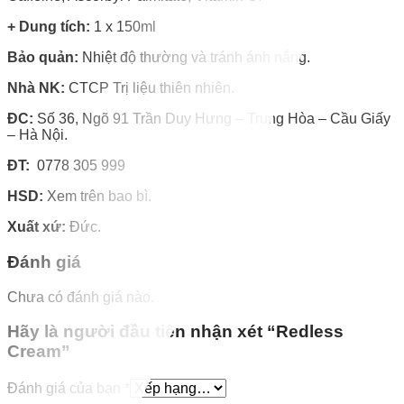
+ Dung tích:
1 x 150ml
Bảo quản:
Nhiệt độ thường và tránh ánh nắng.
Nhà NK:
CTCP Trị liệu thiên nhiên.
ĐC:
Số 36, Ngõ 91 Trần Duy Hưng – Trung Hòa – Cầu Giấy
– Hà Nội.
ĐT:
0778 305 999
HSD:
Xem trên bao bì.
Xuất xứ:
Đức.
Đánh giá
Chưa có đánh giá nào.
Hãy là người đầu tiên nhận xét “Redless
Cream”
Đánh giá của bạn
*