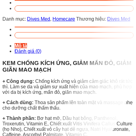
Danh mục:
Dives Med
,
Homecare
Thương hiệu:
Dives Med
Mô tả
Đánh giá (0)
KEM CHỐNG KÍCH ỨNG, GIẢM MẨN ĐỎ, GIẢM
GIÃN MAO MẠCH
+ Công dụng:
Chống kích ứng và giảm cảm giác khô rát tức
thì. Làm se da và giảm sự xuất hiện của mao mạch, phù hợp
với da bị kích ứng, mẩn đỏ, giãn mao mạch.
+ Cách dùng:
Thoa sản phẩm lên toàn mặt và massage nhẹ
cho dưỡng chất thẩm thấu.
+ Thành phần:
Bơ hạt mỡ, Dầu hạt bông, Panthenol,
Troxerutin, Vitamin E, Chiết xuất Vitis Vinifera Callus Culture
(họ Nho), Chiết xuất vỏ cây hạt dẻ ngựa, Natri Hyaluronate,
Caffeine, Ascorbyl Palmitate, Vitamin C.