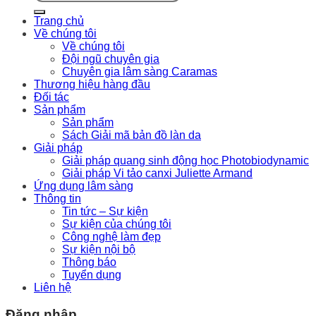
kiếm:
Trang chủ
Về chúng tôi
Về chúng tôi
Đội ngũ chuyên gia
Chuyên gia lâm sàng Caramas
Thương hiệu hàng đầu
Đối tác
Sản phẩm
Sản phẩm
Sách Giải mã bản đồ làn da
Giải pháp
Giải pháp quang sinh động học Photobiodynamic
Giải pháp Vi tảo canxi Juliette Armand
Ứng dụng lâm sàng
Thông tin
Tin tức – Sự kiện
Sự kiện của chúng tôi
Công nghệ làm đẹp
Sự kiện nội bộ
Thông báo
Tuyển dụng
Liên hệ
Đăng nhập