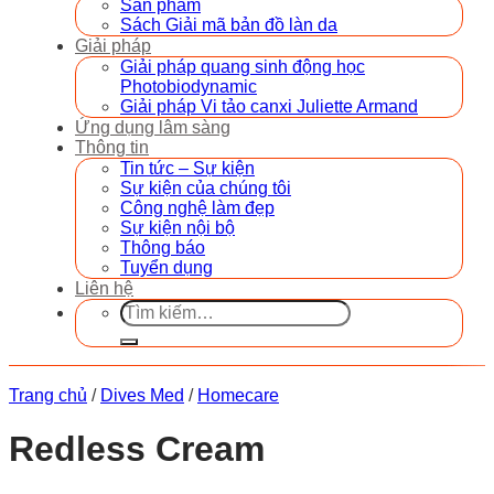
Sản phẩm
Sách Giải mã bản đồ làn da
Giải pháp
Giải pháp quang sinh động học
Photobiodynamic
Giải pháp Vi tảo canxi Juliette Armand
Ứng dụng lâm sàng
Thông tin
Tin tức – Sự kiện
Sự kiện của chúng tôi
Công nghệ làm đẹp
Sự kiện nội bộ
Thông báo
Tuyển dụng
Liên hệ
Tìm
kiếm:
Trang chủ
/
Dives Med
/
Homecare
Redless Cream