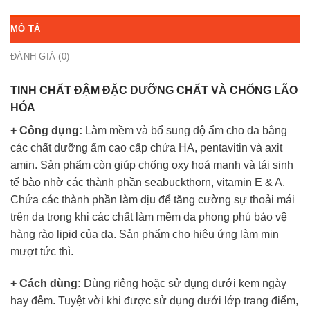
MÔ TẢ
ĐÁNH GIÁ (0)
TINH CHẤT ĐẬM ĐẶC DƯỠNG CHẤT VÀ CHỐNG LÃO
HÓA
+ Công dụng:
Làm mềm và bổ sung độ ẩm cho da bằng
các chất dưỡng ẩm cao cấp chứa HA, pentavitin và axit
amin. Sản phẩm còn giúp chống oxy hoá mạnh và tái sinh
tế bào nhờ các thành phần seabuckthorn, vitamin E & A.
Chứa các thành phần làm dịu để tăng cường sự thoải mái
trên da trong khi các chất làm mềm da phong phú bảo vệ
hàng rào lipid của da. Sản phẩm cho hiệu ứng làm mịn
mượt tức thì.
+ Cách dùng:
Dùng riêng hoặc sử dụng dưới kem ngày
hay đêm. Tuyệt vời khi được sử dụng dưới lớp trang điểm,