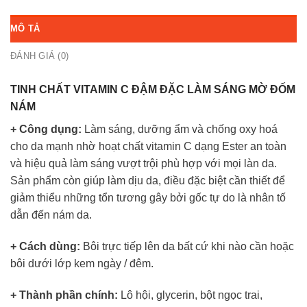
MÔ TẢ
ĐÁNH GIÁ (0)
TINH CHẤT VITAMIN C ĐẬM ĐẶC LÀM SÁNG MỜ ĐỐM
NÁM
+ Công dụng:
Làm sáng, dưỡng ẩm và chống oxy hoá
cho da mạnh nhờ hoạt chất vitamin C dạng Ester an toàn
và hiệu quả làm sáng vượt trội phù hợp với mọi làn da.
Sản phẩm còn giúp làm dịu da, điều đặc biệt cần thiết để
giảm thiểu những tổn tương gây bởi gốc tự do là nhân tố
dẫn đến nám da.
+ Cách dùng:
Bôi trực tiếp lên da bất cứ khi nào cần hoặc
bôi dưới lớp kem ngày / đêm.
+ Thành phần chính:
Lô hội, glycerin, bột ngọc trai,