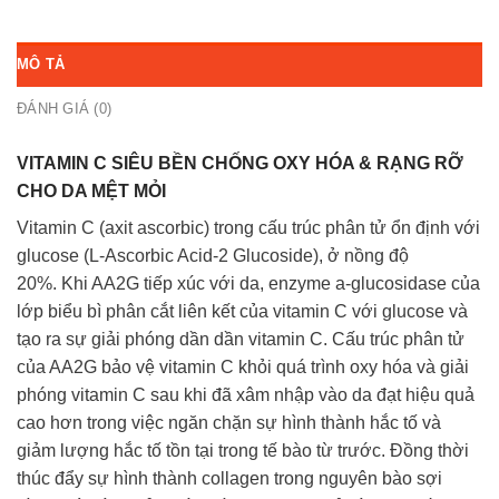
MÔ TẢ
ĐÁNH GIÁ (0)
VITAMIN C SIÊU BỀN CHỐNG OXY HÓA & RẠNG RỠ
CHO DA MỆT MỎI
Vitamin C (axit ascorbic) trong cấu trúc phân tử ổn định với
glucose (L-Ascorbic Acid-2 Glucoside), ở nồng độ
20%. Khi AA2G tiếp xúc với da, enzyme a-glucosidase của
lớp biểu bì phân cắt liên kết của vitamin C với glucose và
tạo ra sự giải phóng dần dần vitamin C. Cấu trúc phân tử
của AA2G bảo vệ vitamin C khỏi quá trình oxy hóa và giải
phóng vitamin C sau khi đã xâm nhập vào da đạt hiệu quả
cao hơn trong việc ngăn chặn sự hình thành hắc tố và
giảm lượng hắc tố tồn tại trong tế bào từ trước. Đồng thời
thúc đẩy sự hình thành collagen trong nguyên bào sợi