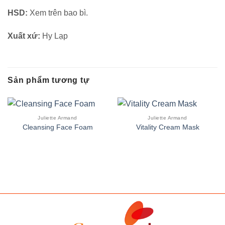
HSD:
Xem trên bao bì.
Xuất xứ:
Hy Lạp
Sản phẩm tương tự
Juliette Armand
Juliette Armand
Cleansing Face Foam
Vitality Cream Mask
CARAMIND
derma masters - gr